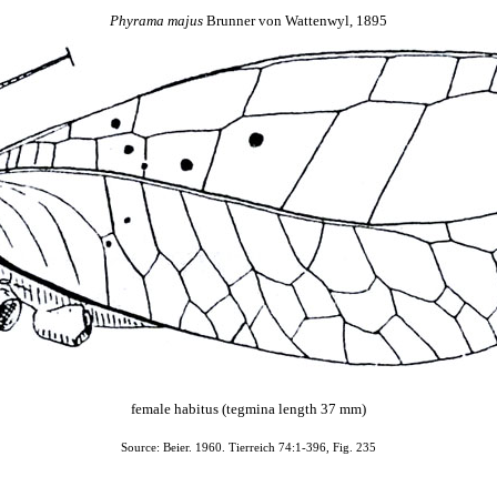
Phyrama
majus
Brunner von Wattenwyl, 1895
female habitus (tegmina length 37 mm)
Source: Beier. 1960. Tierreich 74:1-396, Fig. 235