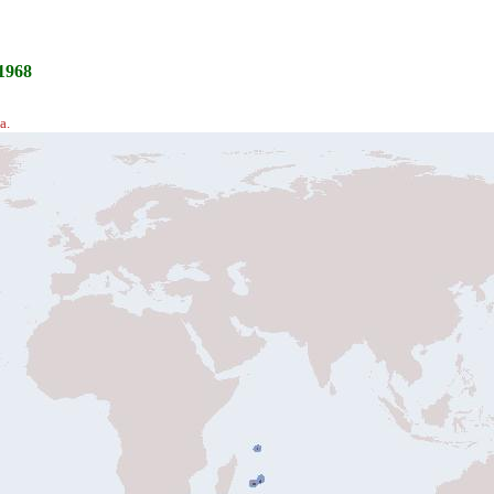
1968
a.