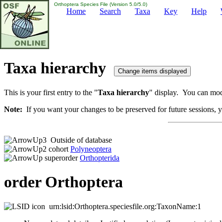
Orthoptera Species File (Version 5.0/5.0)
Home
Search
Taxa
Key
Help
Taxa hierarchy
This is your first entry to the "
Taxa hierarchy
" display. You can modi
Note:
If you want your changes to be preserved for future sessions, yo
Outside of database
cohort
Polyneoptera
superorder
Orthopterida
order Orthoptera
urn:lsid:Orthoptera.speciesfile.org:TaxonName:1