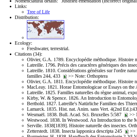
Nomenclatural details: Justified emendation (Incorrect original
Links:
Tree of Life
Distribution:
Ecology:
Freshwater, terrestrial.
Citations (34):
Olivier, G.A. 1789. Encyclopédie méthodique. Histoire nat
Latreille. 1796. Précis des caractères génériques des ins
Latreille. 1810. Considérations générales sur l'ordre nat
familles 244, 433
>> Note: Orthoptera
Olivier, G.A. 1811. Encyclopédie méthodique. Histoire na
MacLeay. 1821. Horae Entomologicae or Essays on the
Latreille. 1825. Familles naturelles du règne animal, exp
Kirby, W. & Spence. 1826. An Introduction to Entomology
Berthold. 1827. Latreille's Natürliche Familien des Th
Lamarck. 1835. Hist. nat. Anim. sans Vert. 4(2nd Ed.):
Wesmaël. 1838. Bull. Acad. Sci. Bruxelles 5:587
>> N
Westwood. 1838. In Westwood. An Introduction to the Mo
Serville. 1838[1839]. Histoire naturelle des insectes. Ort
Zetterstedt. 1838. Insecta lapponica descripta 245
>> N
Burmeister, H. 1838. Handbuch der Entomologie 2 2(I-