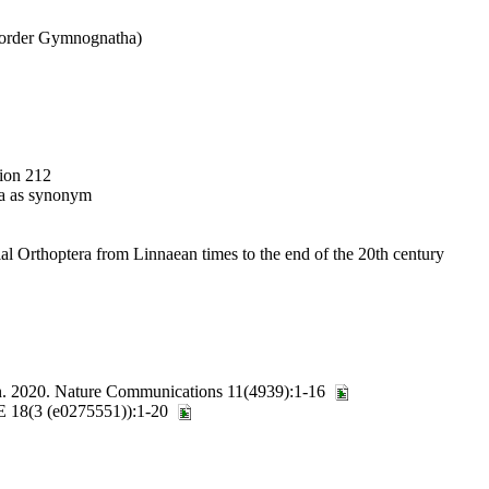
n order Gymnognatha)
tion 212
era as synonym
al Orthoptera from Linnaean times to the end of the 20th century
on. 2020. Nature Communications 11(4939):1-16
NE 18(3 (e0275551)):1-20