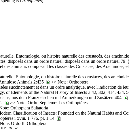
 spelling is
Orthoptères
)
urelle. Entomologie, ou histoire naturelle des crustacés, des arachnide
ectes, disposés dans un ordre naturel: disposés dans un ordre naturel 79
urel des animaux composant les classes des Crustacés, des Arachnides, e
turelle. Entomologie, ou histoire naturelle des crustacés, des arachnid
 Annulose Animals 2:435
>> Note: Orthoptera
osées succinctement et dans un ordre analytique, avec l'indication de l
, or Elements of the Natural History of Insects 3:42, 302, 414, 434,
ierreichs, aus dem Französischen mit Anmerkungen und Zusätzen 404
432
>> Note: Ordre Septième: Les Orthoptères
ote: Orthoptera Saltatoria
dern Classification of Insects: Founded on the Natural Habits and Co
hoptères i-xviii, 1-776, pl. 1-14
ote: Ordo II. Orthoptera
VIII):26