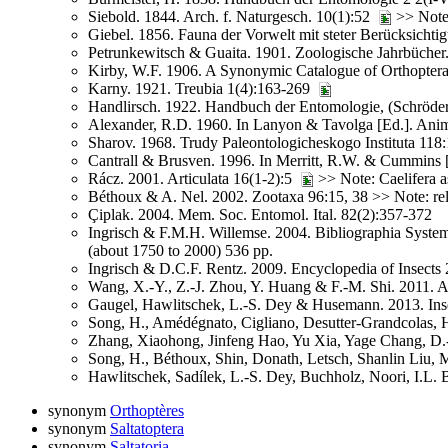
Siebold. 1844. Arch. f. Naturgesch. 10(1):52
>> Note
Giebel. 1856. Fauna der Vorwelt mit steter Berücksicht
Petrunkewitsch & Guaita. 1901. Zoologische Jahrbücher.
Kirby, W.F. 1906. A Synonymic Catalogue of Orthoptera (
Karny. 1921. Treubia 1(4):163-269
Handlirsch. 1922. Handbuch der Entomologie, (Schröde
Alexander, R.D. 1960. In Lanyon & Tavolga [Ed.]. An
Sharov. 1968. Trudy Paleontologicheskogo Instituta 118
Cantrall & Brusven. 1996. In Merritt, R.W. & Cummins [E
Rácz. 2001. Articulata 16(1-2):5
>> Note: Caelifera as
Béthoux & A. Nel. 2002. Zootaxa 96:15, 38 >> Note: rela
Çiplak. 2004. Mem. Soc. Entomol. Ital. 82(2):357-372
Ingrisch & F.M.H. Willemse. 2004. Bibliographia Systemat
(about 1750 to 2000) 536 pp.
Ingrisch & D.C.F. Rentz. 2009. Encyclopedia of Insects 
Wang, X.-Y., Z.-J. Zhou, Y. Huang & F.-M. Shi. 2011.
Gaugel, Hawlitschek, L.-S. Dey & Husemann. 2013. Ins
Song, H., Amédégnato, Cigliano, Desutter-Grandcolas, H
Zhang, Xiaohong, Jinfeng Hao, Yu Xia, Yage Chang, D
Song, H., Béthoux, Shin, Donath, Letsch, Shanlin Liu
Hawlitschek, Sadílek, L.-S. Dey, Buchholz, Noori, I.
synonym
Orthoptères
synonym
Saltatoptera
synonym
Saltatoria