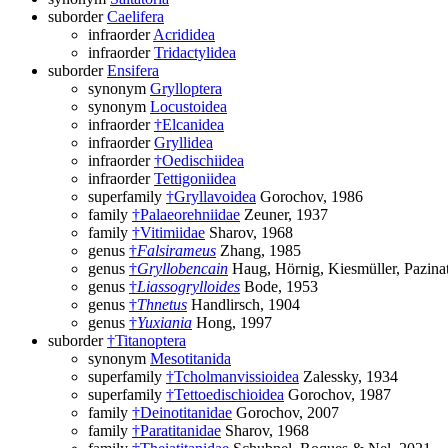
suborder
Caelifera
infraorder
Acrididea
infraorder
Tridactylidea
suborder
Ensifera
synonym
Grylloptera
synonym
Locustoidea
infraorder
†Elcanidea
infraorder
Gryllidea
infraorder
†Oedischiidea
infraorder
Tettigoniidea
superfamily
†Gryllavoidea
Gorochov, 1986
family
†Palaeorehniidae
Zeuner, 1937
family
†Vitimiidae
Sharov, 1968
genus
†
Falsirameus
Zhang, 1985
genus
†
Gryllobencain
Haug, Hörnig, Kiesmüller, Pazin
genus
†
Liassogrylloides
Bode, 1953
genus
†
Thnetus
Handlirsch, 1904
genus
†
Yuxiania
Hong, 1997
suborder
†Titanoptera
synonym
Mesotitanida
superfamily
†Tcholmanvissioidea
Zalessky, 1934
superfamily
†Tettoedischioidea
Gorochov, 1987
family
†Deinotitanidae
Gorochov, 2007
family
†Paratitanidae
Sharov, 1968