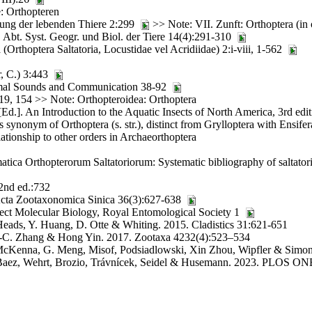
: Orthopteren
igung der lebenden Thiere 2:299
>> Note: VII. Zunft: Orthoptera (i
 Abt. Syst. Geogr. und Biol. der Tiere 14(4):291-310
Orthoptera Saltatoria, Locustidae vel Acridiidae) 2:i-viii, 1-562
r, C.) 3:443
imal Sounds and Communication 38-92
:19, 154 >> Note: Orthopteroidea: Orthoptera
d.]. An Introduction to the Aquatic Insects of North America, 3rd edi
 synonym of Orthoptera (s. str.), distinct from Grylloptera with Ensif
tionship to other orders in Archaeorthoptera
ica Orthopterorum Saltatoriorum: Systematic bibliography of saltatori
2nd ed.:732
 Acta Zootaxonomica Sinica 36(3):627-638
ect Molecular Biology, Royal Entomological Society 1
eads, Y. Huang, D. Otte & Whiting. 2015. Cladistics 31:621-651
.-C. Zhang & Hong Yin. 2017. Zootaxa 4232(4):523–534
, McKenna, G. Meng, Misof, Podsiadlowski, Xin Zhou, Wipfler & Sim
L. Baez, Wehrt, Brozio, Trávnícek, Seidel & Husemann. 2023. PLOS O